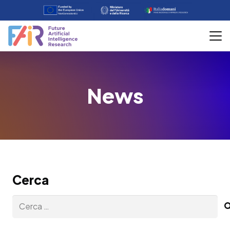
News
Cerca
Ricerca
per: