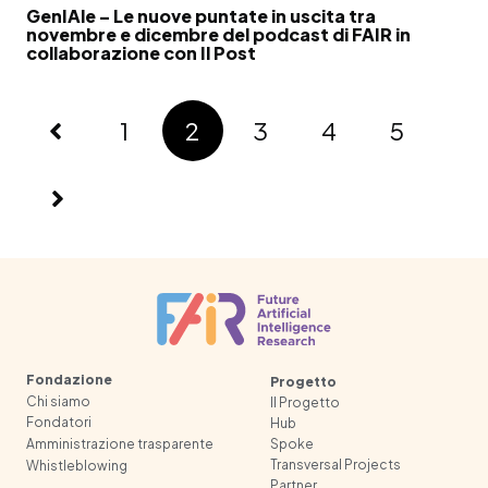
GenIAle – Le nuove puntate in uscita tra
novembre e dicembre del podcast di FAIR in
collaborazione con Il Post
1
2
3
4
5
Fondazione
Progetto
Chi siamo
Il Progetto
Fondatori
Hub
Spoke
Amministrazione trasparente
Transversal Projects
Whistleblowing
Partner