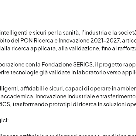
telligenti e sicuri per la sanità, l’industria e la societ
bito del PON Ricerca e Innovazione 2021–2027, artico
 dalla ricerca applicata, alla validazione, fino al raf
orazione con la Fondazione SERICS, il progetto rappr
erire tecnologie già validate in laboratorio verso appli
ligenti, affidabili e sicuri, capaci di operare in ambi
accademica, innovazione industriale e trasferimento t
ERICS, trasformando prototipi di ricerca in soluzioni op
ici: