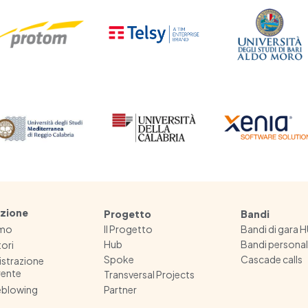
zione
Progetto
Bandi
amo
Il Progetto
Bandi di gara 
Hub
Bandi persona
ori
Spoke
Cascade calls
strazione
rente
Transversal Projects
eblowing
Partner