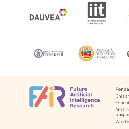
Fonda
Chi si
Fondat
Ammini
traspa
Whistl