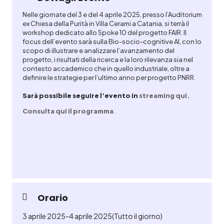
Nelle giornate del 3 e del 4 aprile 2025, presso l’
Auditorium
ex Chiesa della Purità in Villa Cerami a Catania
, si terrà il
workshop dedicato allo Spoke 10 del progetto FAIR. Il
focus dell’evento sarà sulla
Bio-socio-cognitive
AI, con lo
scopo di illustrare e analizzare l’avanzamento del
progetto, i risultati della ricerca e la loro rilevanza sia nel
contesto accademico che in quello industriale, oltre a
definire le strategie per l’ultimo anno per progetto PNRR.
Sarà possibile seguire l’evento in
streaming qui.
Consulta qui il programma
.
Orario
3 aprile 2025
-
4 aprile 2025
(Tutto il giorno)