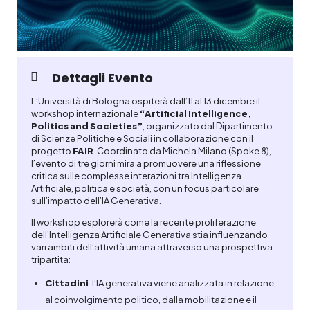
Dettagli Evento
L’Università di Bologna ospiterà dall’11 al 13 dicembre il
workshop internazionale
“Artificial Intelligence,
Politics and Societies”
, organizzato dal Dipartimento
di Scienze Politiche e Sociali in collaborazione con il
progetto
FAIR
. Coordinato da Michela Milano (Spoke 8),
l’evento di tre giorni mira a promuovere una riflessione
critica sulle complesse interazioni tra Intelligenza
Artificiale, politica e società, con un focus particolare
sull’impatto dell’IA Generativa.
Il workshop esplorerà come la recente proliferazione
dell’Intelligenza Artificiale Generativa stia influenzando
vari ambiti dell’attività umana attraverso una prospettiva
tripartita:
Cittadini
: l’IA generativa viene analizzata in relazione
al coinvolgimento politico, dalla mobilitazione e il