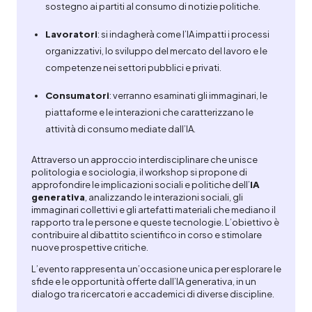
sostegno ai partiti al consumo di notizie politiche.
Lavoratori
: si indagherà come l’IA impatti i processi
organizzativi, lo sviluppo del mercato del lavoro e le
competenze nei settori pubblici e privati.
Consumatori
: verranno esaminati gli immaginari, le
piattaforme e le interazioni che caratterizzano le
attività di consumo mediate dall’IA.
Attraverso un approccio interdisciplinare che unisce
politologia e sociologia, il workshop si propone di
approfondire le implicazioni sociali e politiche dell’
IA
generativa
, analizzando le interazioni sociali, gli
immaginari collettivi e gli artefatti materiali che mediano il
rapporto tra le persone e queste tecnologie. L’obiettivo è
contribuire al dibattito scientifico in corso e stimolare
nuove prospettive critiche.
L’evento rappresenta un’occasione unica per esplorare le
sfide e le opportunità offerte dall’IA generativa, in un
dialogo tra ricercatori e accademici di diverse discipline.