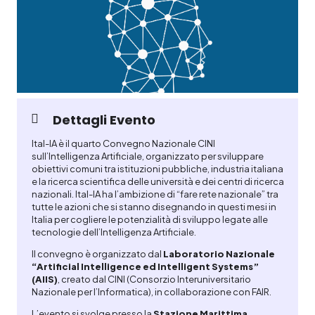
Dettagli Evento
Ital-IA è il quarto Convegno Nazionale CINI
sull’Intelligenza Artificiale, organizzato per sviluppare
obiettivi comuni tra istituzioni pubbliche, industria italiana
e la ricerca scientifica delle università e dei centri di ricerca
nazionali. Ital-IA ha l’ambizione di “fare rete nazionale” tra
tutte le azioni che si stanno disegnando in questi mesi in
Italia per cogliere le potenzialità di sviluppo legate alle
tecnologie dell’Intelligenza Artificiale.
Il convegno è organizzato dal
Laboratorio Nazionale
“Artificial Intelligence ed Intelligent Systems”
(AIIS)
, creato dal CINI (Consorzio Interuniversitario
Nazionale per l’Informatica), in collaborazione con FAIR.
L’evento si svolge presso la
Stazione Marittima