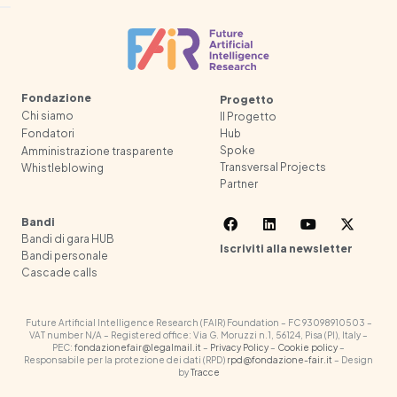
Fondazione
Progetto
Chi siamo
Il Progetto
Fondatori
Hub
Spoke
Amministrazione trasparente
Transversal Projects
Whistleblowing
Partner
Bandi
Bandi di gara HUB
Iscriviti alla newsletter
Bandi personale
Cascade calls
Future Artificial Intelligence Research (FAIR) Foundation – FC 93098910503 –
VAT number N/A – Registered office: Via G. Moruzzi n.1, 56124, Pisa (PI), Italy –
PEC:
fondazionefair@legalmail.it
–
Privacy Policy
–
Cookie policy
–
Responsabile per la protezione dei dati (RPD)
rpd@fondazione-fair.it
– Design
by
Tracce