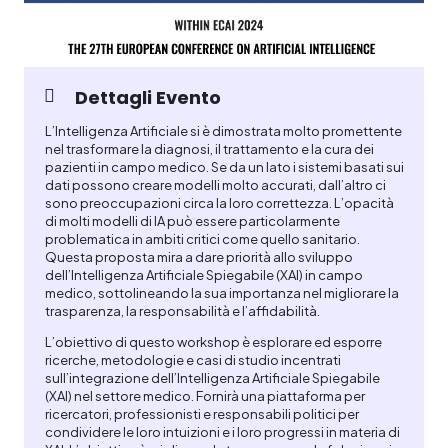
Dettagli Evento
L’Intelligenza Artificiale si è dimostrata molto promettente
nel trasformare la diagnosi, il trattamento e la cura dei
pazienti in campo medico. Se da un lato i sistemi basati sui
dati possono creare modelli molto accurati, dall’altro ci
sono preoccupazioni circa la loro correttezza. L’opacità
di molti modelli di IA può essere particolarmente
problematica in ambiti critici come quello sanitario.
Questa proposta mira a dare priorità allo sviluppo
dell’Intelligenza Artificiale Spiegabile (XAI) in campo
medico, sottolineando la sua importanza nel migliorare la
trasparenza, la responsabilità e l’affidabilità.
L’obiettivo di questo workshop è esplorare ed esporre
ricerche, metodologie e casi di studio incentrati
sull’integrazione dell’Intelligenza Artificiale Spiegabile
(XAI) nel settore medico. Fornirà una piattaforma per
ricercatori, professionisti e responsabili politici per
condividere le loro intuizioni e i loro progressi in materia di