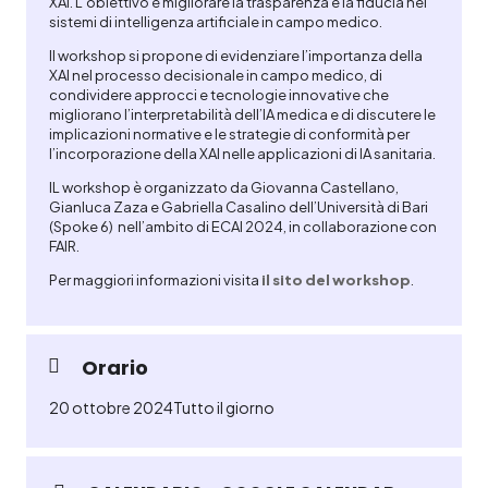
XAI. L’obiettivo è migliorare la trasparenza e la fiducia nei
sistemi di intelligenza artificiale in campo medico.
Il workshop si propone di evidenziare l’importanza della
XAI nel processo decisionale in campo medico, di
condividere approcci e tecnologie innovative che
migliorano l’interpretabilità dell’IA medica e di discutere le
implicazioni normative e le strategie di conformità per
l’incorporazione della XAI nelle applicazioni di IA sanitaria.
IL workshop è organizzato da Giovanna Castellano,
Gianluca Zaza e Gabriella Casalino dell’Università di Bari
(Spoke 6) nell’ambito di ECAI 2024, in collaborazione con
FAIR.
Per maggiori informazioni visita
il sito del workshop
.
Orario
20 ottobre 2024
Tutto il giorno