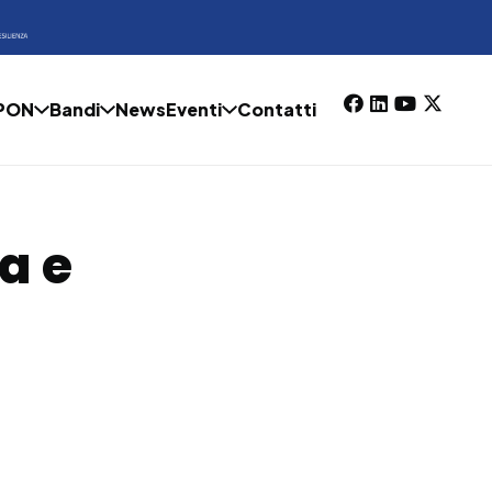
 PON
Bandi
News
Eventi
Contatti
a e