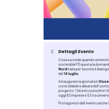
Dettagli Evento
Cosa succede quando università, c
sostenibile? È questa la domand
Nord
Italia per favorire il dial
del
14 luglio
.
A inaugurare la giornata è
Giuse
controllabile e alleata dell’uomo
progetto: 136 enti coinvolti in 1
oggi 83 imprese e 53 tra universit
Protagonisti dell’evento anche i 