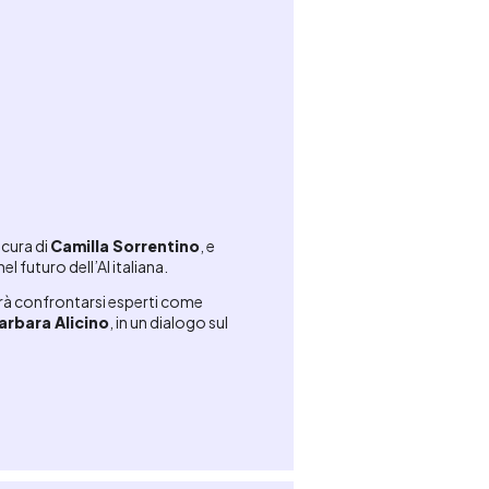
a cura di
Camilla Sorrentino
, e
el futuro dell’AI italiana.
à confrontarsi esperti come
rbara Alicino
, in un dialogo sul