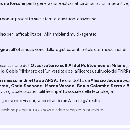
runo Kessler
per la generazione automatica di narrazioni interattive;
o
con un progetto sui sistemi di question-answering;
ino
per l’affidabilità dell’AI in ambienti multi-agente;
ogna
sull’ottimizzazione della logistica ambientale con modelli ibridi.
esentazione dell’
Osservatorio sull’AI del Politecnico di Milano
, 
zio Cobis
(Ministero dell’Università e della Ricerca), sul ruolo del PNRR n
asmesso in diretta su ANSA.it
e condotto da
Alessio Jacona
vedr
erso, Carlo Sansone, Marco Varone, Sonia Colombo Serra e Ba
vità globale, sostenibilità e impatto sociale della tecnologia.
, persone e visioni, raccontando un’AI che è già realtà.
sessione plenaria
,
talk show
e
video recap con interviste
.