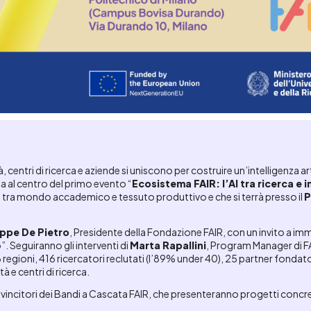
entri di ricerca e aziende si uniscono per costruire un’intelligenza arti
a al centro del primo evento “
Ecosistema FAIR: l’AI tra ricerca e 
ogo tra mondo accademico e tessuto produttivo e che si terrà presso il
P
ppe De Pietro
, Presidente della Fondazione FAIR, con un invito a imm
”. Seguiranno gli interventi di
Marta Rapallini
, Program Manager di FAI
6 regioni, 416 ricercatori reclutati (l’89% under 40), 25 partner fondato
à e centri di ricerca.
vincitori dei Bandi a Cascata FAIR, che presenteranno progetti concreti 