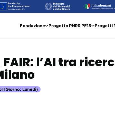
Fondazione
Progetto PNRR PE13
Progetti
AIR: l’AI tra ricerc
Milano
o Il Giorno: Lunedì)