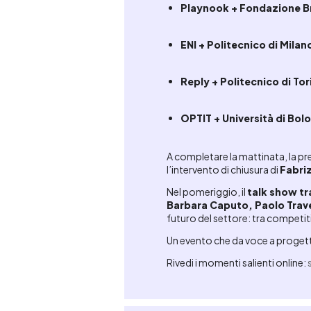
Playnook + Fondazione B
ENI + Politecnico di Milan
Reply + Politecnico di Tor
OPTIT + Università di Bol
A completare la mattinata, la pr
l’intervento di chiusura di
Fabri
Nel pomeriggio, il
talk show tr
Barbara Caputo, Paolo Trav
futuro del settore: tra competiti
Un evento che da voce a progetti
Rivedi i momenti salienti online: