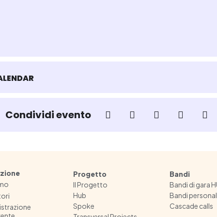
ALENDAR
Condividi evento
zione
Progetto
Bandi
amo
Il Progetto
Bandi di gara 
Hub
Bandi persona
ori
Spoke
Cascade calls
strazione
rente
Transversal Projects