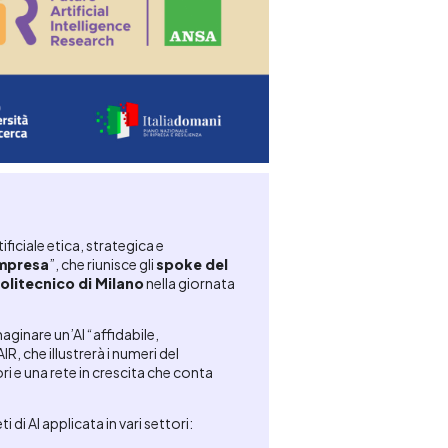
ficiale etica, strategica e
impresa
”, che riunisce gli
spoke del
olitecnico di Milano
nella giornata
aginare un’AI “affidabile,
R, che illustrerà i numeri del
ri e una rete in crescita che conta
di AI applicata in vari settori: