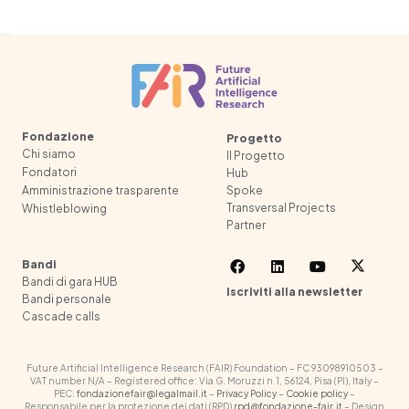
Fondazione
Progetto
Chi siamo
Il Progetto
Fondatori
Hub
Spoke
Amministrazione trasparente
Transversal Projects
Whistleblowing
Partner
Bandi
Bandi di gara HUB
Iscriviti alla newsletter
Bandi personale
Cascade calls
Future Artificial Intelligence Research (FAIR) Foundation – FC 93098910503 –
VAT number N/A – Registered office: Via G. Moruzzi n.1, 56124, Pisa (PI), Italy –
PEC:
fondazionefair@legalmail.it
–
Privacy Policy
–
Cookie policy
–
Responsabile per la protezione dei dati (RPD)
rpd@fondazione-fair.it
– Design