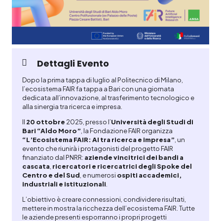
Dettagli Evento
Dopo la prima tappa di luglio al Politecnico di Milano,
l’ecosistema FAIR fa tappa a Bari con una giornata
dedicata all’innovazione, al trasferimento tecnologico e
alla sinergia tra ricerca e impresa.
Il
20 ottobre
2025, presso l’
Università degli Studi di
Bari “Aldo Moro”
, la Fondazione FAIR organizza
“L’Ecosistema FAIR: AI tra ricerca e impresa”
, un
evento che riunirà i protagonisti del progetto FAIR
finanziato dal PNRR:
aziende vincitrici dei bandi a
cascata
,
ricercatori e ricercatrici degli Spoke del
Centro e del Sud
, e numerosi
ospiti accademici,
industriali e istituzionali
.
L’obiettivo è creare connessioni, condividere risultati,
mettere in mostra la ricchezza dell’ecosistema FAIR. Tutte
le aziende presenti esporranno i propri progetti