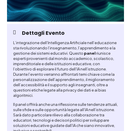
Dettagli Evento
L’integrazione dell’Intelligenza Artificiale nell’educazione
sta rivoluzionando l’insegnamento, l’apprendimento e la
gestione dei sistemi educativi. Questo
panel
riunisce
esperti provenienti dal mondo accademico, scolastico,
imprenditoriale e delle istituzioni educative, con
l’obiettivo di esplorare il futuro dell’IA nell’istruzione.
Durante l’evento verranno affrontati temi chiave come la
personalizzazione dell’apprendimento, il miglioramento
dell’accessibilità e il supporto agli insegnanti, oltre a
questioni etiche legate alla privacy dei dati e ai bias
algoritmici.
Il panel offrirà anche una riflessione sulle tendenze attuali,
sulle sfide e sulle opportunità legate all’IA nell’istruzione.
Sarà dato particolare rilievo alla collaborazione tra
educatori, tecnologi e decisori politici per sviluppare
soluzioni educative guidate dall’IA che siano innovative,
inclusive e sostenibili.