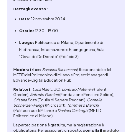
Dettagli evento:
Data:
12 novembre 2024
Orario:
17:30 – 19:00
Luogo:
Politecnico di Milano, Dipartimento di
Elettronica, Informazione e Bioingegneria, Aula
“Osvaldo De Donato” (Edificio 3)
Moderatrice:
Susanna
Sancassani
, Responsabile del
METID del Politecnico di Milano e Project Manager di
Edvance-Digital Education Hub.
Relatori:
Luca Mari
(LIUC),
Lorenzo Maternini
(Talent
Garden),
Antonio Palmieri
(Fondazione Pensiero Solido),
Cristina Pozzi
(Edulia di Sapere Treccani),
Cornelia
Schneider-Pungs
(Microsoft),
Tommaso Bianchi
(Politecnico di Milano) e
Daniela Casiraghi
(METID –
Politecnico di Milano).
La partecipazione è gratuita, ma la registrazione è
obbligatoria. Per assicurarti un posto,
compila
il
modulo