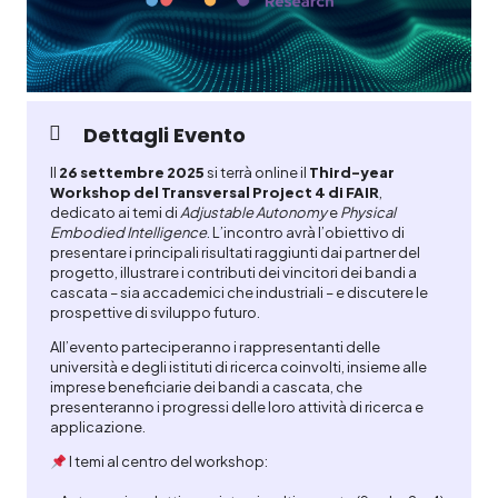
Dettagli Evento
Il
26 settembre 2025
si terrà online il
Third-year
Workshop del Transversal Project 4 di FAIR
,
dedicato ai temi di
Adjustable Autonomy
e
Physical
Embodied Intelligence
. L’incontro avrà l’obiettivo di
presentare i principali risultati raggiunti dai partner del
progetto, illustrare i contributi dei vincitori dei bandi a
cascata – sia accademici che industriali – e discutere le
prospettive di sviluppo futuro.
All’evento parteciperanno i rappresentanti delle
università e degli istituti di ricerca coinvolti, insieme alle
imprese beneficiarie dei bandi a cascata, che
presenteranno i progressi delle loro attività di ricerca e
applicazione.
I temi al centro del workshop: