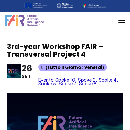
3rd-year Workshop FAIR –
Transversal Project 4
26
(Tutto Il Giorno: Venerdì)
SET
Evento
Spoke 10,
Spoke 2,
Spoke 4,
Spoke 5,
Spoke 7,
Spoke 9