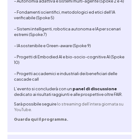
– Autonomia adattiva e sistemi multi-agente (Spoke 2 e 4)
– Fondamenti scientifici, metodologici ed etici dell’IA
verificabile (Spoke 5)
– Sistemi intelligenti, robotica autonoma e IA per scenari
estremi (Spoke 7)
– IA sostenibile e Green-aware (Spoke 9)
– Progetti di Embodied AI e bio-socio-cognitive AI (Spoke
10)
– Progetti accademici e industriali dei beneficiari delle
cascade call
L’evento si concluderà con un
panel di discussione
dedicato ai risultati raggiunti e alle prospettive oltre FAIR.
Sarà possibile seguire
lo streaming dell’intera giornata su
YouTube.
Guarda qui il programma.