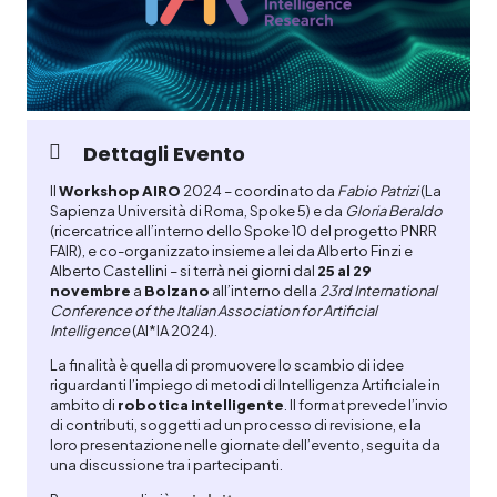
Dettagli Evento
Il
Workshop
AIRO
2024 – coordinato da
Fabio Patrizi
(La
Sapienza Università di Roma, Spoke 5) e da
Gloria
Beraldo
(ricercatrice all’interno dello Spoke 10 del progetto PNRR
FAIR), e co-organizzato insieme a lei da Alberto Finzi e
Alberto Castellini – si terrà nei giorni dal
25 al 29
novembre
a
Bolzano
all’interno della
23rd International
Conference of the Italian Association for Artificial
Intelligence
(AI*IA 2024).
La finalità è quella di promuovere lo scambio di idee
riguardanti l’impiego di metodi di Intelligenza Artificiale in
ambito di
robotica
intelligente
. Il format prevede l’invio
di contributi, soggetti ad un processo di revisione, e la
loro presentazione nelle giornate dell’evento, seguita da
una discussione tra i partecipanti.