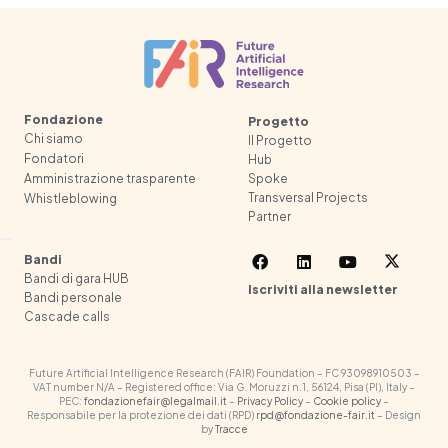
Fondazione
Progetto
Chi siamo
Il Progetto
Fondatori
Hub
Spoke
Amministrazione trasparente
Transversal Projects
Whistleblowing
Partner
Bandi
Bandi di gara HUB
Iscriviti alla newsletter
Bandi personale
Cascade calls
Future Artificial Intelligence Research (FAIR) Foundation – FC 93098910503 –
VAT number N/A – Registered office: Via G. Moruzzi n.1, 56124, Pisa (PI), Italy –
PEC:
fondazionefair@legalmail.it
–
Privacy Policy
–
Cookie policy
–
Responsabile per la protezione dei dati (RPD)
rpd@fondazione-fair.it
– Design
by
Tracce