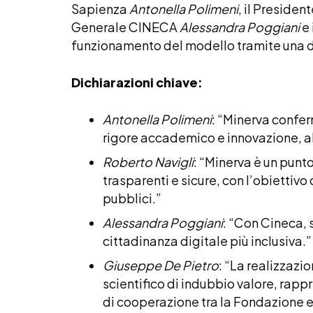
Sapienza
Antonella Polimeni
, il Presiden
Generale CINECA
Alessandra Poggiani
e 
funzionamento del modello tramite una
Dichiarazioni chiave:
Antonella Polimeni
: “Minerva confe
rigore accademico e innovazione, al 
Roberto Navigli
: “Minerva è un punt
trasparenti e sicure, con l’obiettivo
pubblici.”
Alessandra Poggiani
: “Con Cineca,
cittadinanza digitale più inclusiva.”
Giuseppe De Pietro
: “La realizzazio
scientifico di indubbio valore, rap
di cooperazione tra la Fondazione ed i