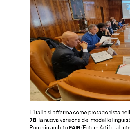
L’Italia si afferma come protagonista nell’
7B
, la nuova versione del modello linguis
Roma
in ambito
FAIR
(Future Artificial In