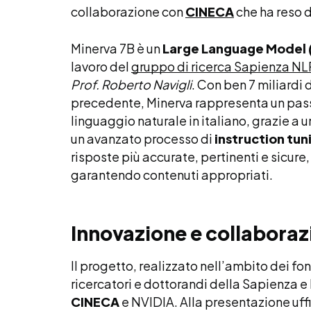
collaborazione con
CINECA
che ha reso 
Minerva 7B è un
Large Language Model 
lavoro del
gruppo di ricerca Sapienza NL
Prof. Roberto Navigli
. Con ben 7 miliardi 
precedente, Minerva rappresenta un pass
linguaggio naturale in italiano, grazie a 
un avanzato processo di
instruction tun
risposte più accurate, pertinenti e sicur
garantendo contenuti appropriati.
Innovazione e collaboraz
Il progetto, realizzato nell’ambito dei fo
ricercatori e dottorandi della Sapienza e
CINECA
e NVIDIA. Alla presentazione uffi