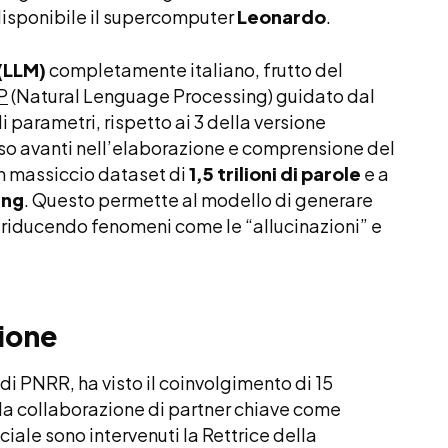
disponibile il supercomputer
Leonardo
.
(LLM)
completamente italiano, frutto del
P
(Natural Lenguage Processing) guidato dal
di parametri, rispetto ai 3 della versione
o avanti nell’elaborazione e comprensione del
un massiccio dataset di
1,5 trilioni di parole
e a
ing
. Questo permette al modello di generare
e, riducendo fenomeni come le “allucinazioni” e
ione
ndi PNRR, ha visto il coinvolgimento di 15
 la collaborazione di partner chiave come
ciale sono intervenuti la Rettrice della