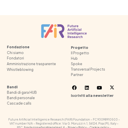
Fondazione
Progetto
Chi siamo
Il Progetto
Fondatori
Hub
Spoke
Amministrazione trasparente
Transversal Projects
Whistleblowing
Partner
Bandi
Bandi di gara HUB
Iscriviti alla newsletter
Bandi personale
Cascade calls
Future Artificial Intelligence Research (FAIR) Foundation – FC 93098910503 –
VAT number N/A – Registered office: Via G. Moruzzi n.1, 56124, Pisa (PI), Italy –
PEC:
fondazionefair@legalmail.it
–
Privacy Policy
–
Cookie policy
–