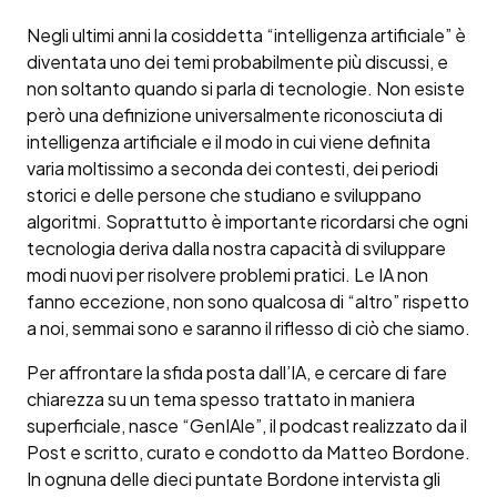
Negli ultimi anni la cosiddetta “intelligenza artificiale” è
diventata uno dei temi probabilmente più discussi, e
non soltanto quando si parla di tecnologie. Non esiste
però una definizione universalmente riconosciuta di
intelligenza artificiale e il modo in cui viene definita
varia moltissimo a seconda dei contesti, dei periodi
storici e delle persone che studiano e sviluppano
algoritmi. Soprattutto è importante ricordarsi che ogni
tecnologia deriva dalla nostra capacità di sviluppare
modi nuovi per risolvere problemi pratici. Le IA non
fanno eccezione, non sono qualcosa di “altro” rispetto
a noi, semmai sono e saranno il riflesso di ciò che siamo.
Per affrontare la sfida posta dall’IA, e cercare di fare
chiarezza su un tema spesso trattato in maniera
superficiale, nasce “GenIAle”, il podcast realizzato da il
Post e scritto, curato e condotto da Matteo Bordone.
In ognuna delle dieci puntate Bordone intervista gli