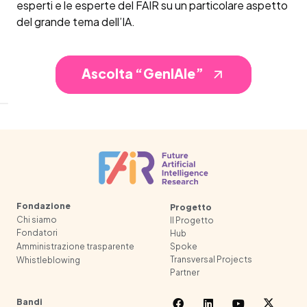
esperti e le esperte del FAIR su un particolare aspetto
del grande tema dell’IA.
Ascolta “GenIAle”
arrow_outward
Fondazione
Progetto
Chi siamo
Il Progetto
Fondatori
Hub
Spoke
Amministrazione trasparente
Transversal Projects
Whistleblowing
Partner
Bandi